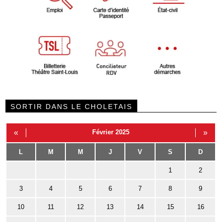
SORTIR DANS LE CHOLETAIS
«
Février 2025
»
L
M
M
J
V
S
D
1
2
3
4
5
6
7
8
9
10
11
12
13
14
15
16