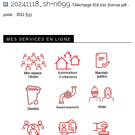
20241118_sh+n699
Téléchargé 816 fois (format pdf -
poids : 3011
Ko
)
MES SERVICES EN LIGNE