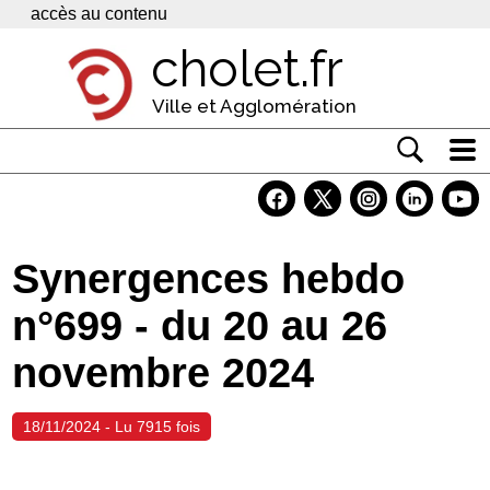
Panneau de gestion des cookies
accès au contenu
cholet.fr
Ville et Agglomération
Actualité
Vivre à Cholet
Synergences hebdo
Economie
n°699 - du 20 au 26
Services
novembre 2024
Contacts
18/11/2024 - Lu 7915 fois