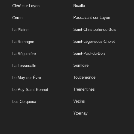
Nuaillé
Cléré-sur-Layon
Passavant-sur-Layon
Coron
Saint-Christophe-du-Bois
La Plaine
Saint-Léger-sous-Cholet
La Romagne
Saint-Paul-du-Bois
La Séguinière
Somloire
La Tessoualle
Toutlemonde
Le May-sur-Èvre
Trémentines
Le Puy-Saint-Bonnet
Vezins
Les Cerqueux
Yzernay