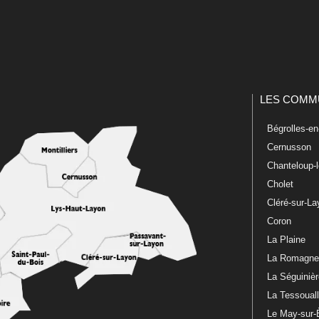
LES COMM
Bégrolles-e
Cernusson
Chanteloup-
Cholet
Cléré-sur-L
Coron
La Plaine
La Romagn
La Séguiniè
La Tessoual
Le May-sur-