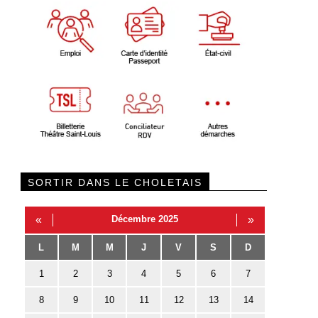
SORTIR DANS LE CHOLETAIS
«
Décembre 2025
»
L
M
M
J
V
S
D
1
2
3
4
5
6
7
8
9
10
11
12
13
14