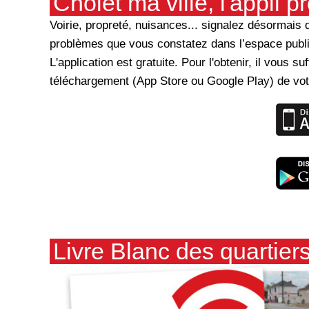
Cholet ma ville, l'appli p
Voirie, propreté, nuisances... signalez désormais de
problèmes que vous constatez dans l’espace publi
L'application est gratuite. Pour l'obtenir, il vous s
téléchargement (App Store ou Google Play) de vot
Livre Blanc des quartier