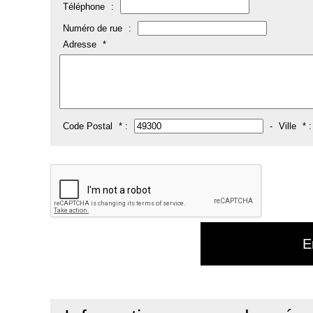
Téléphone
:
Numéro de rue
:
Adresse
*
Code Postal
* :
-
Ville
* 