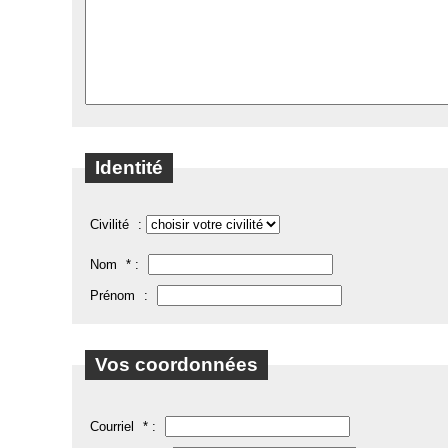
Identité
Civilité
:
Nom
* :
Prénom
:
Vos coordonnées
Courriel
* :