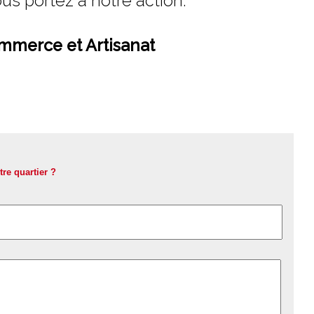
us portez à notre action.
ommerce et Artisanat
tre quartier ?