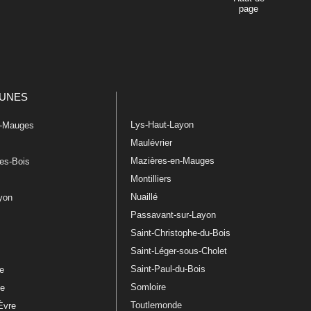
page
UNES
Lys-Haut-Layon
n-Mauges
Maulévrier
Mazières-en-Mauges
les-Bois
Montilliers
Nuaillé
ayon
Passavant-sur-Layon
Saint-Christophe-du-Bois
Saint-Léger-sous-Cholet
e
Saint-Paul-du-Bois
re
Somloire
le
Toutlemonde
Èvre