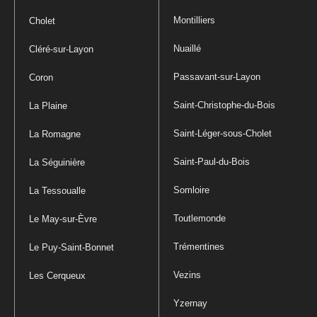
Montilliers
Cholet
Nuaillé
Cléré-sur-Layon
Passavant-sur-Layon
Coron
Saint-Christophe-du-Bois
La Plaine
Saint-Léger-sous-Cholet
La Romagne
Saint-Paul-du-Bois
La Séguinière
Somloire
La Tessoualle
Toutlemonde
Le May-sur-Èvre
Trémentines
Le Puy-Saint-Bonnet
Vezins
Les Cerqueux
Yzernay