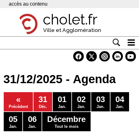
Panneau de gestion des cookies
accès au contenu
cholet.fr
Ville et Agglomération
Actualité
Vivre à Cholet
31/12/2025 - Agenda
Economie
Services
«
31
01
02
03
04
Contacts
Précédent
Déc.
Jan.
Jan.
Jan.
Jan.
05
06
Décembre
Jan.
Jan.
Tout le mois