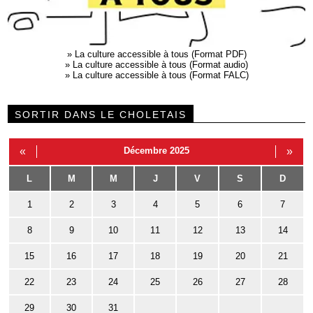
»
La culture accessible à tous (Format PDF)
»
La culture accessible à tous (Format audio)
»
La culture accessible à tous (Format FALC)
SORTIR DANS LE CHOLETAIS
«
Décembre 2025
»
L
M
M
J
V
S
D
1
2
3
4
5
6
7
8
9
10
11
12
13
14
15
16
17
18
19
20
21
22
23
24
25
26
27
28
29
30
31