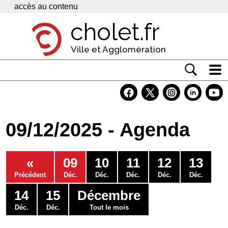
Panneau de gestion des cookies
accès au contenu
cholet.fr
Ville et Agglomération
Actualité
Vivre à Cholet
09/12/2025 - Agenda
Economie
Services
«
09
10
11
12
13
Contacts
Précédent
Déc.
Déc.
Déc.
Déc.
Déc.
14
15
Décembre
Déc.
Déc.
Tout le mois