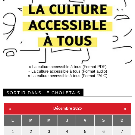
»
La culture accessible à tous (Format PDF)
»
La culture accessible à tous (Format audio)
»
La culture accessible à tous (Format FALC)
SORTIR DANS LE CHOLETAIS
«
Décembre 2025
»
L
M
M
J
V
S
D
1
2
3
4
5
6
7