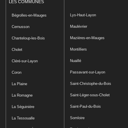
LES COMMUNES
Lys-Haut-Layon
Bégrolles-en-Mauges
Maulévrier
Cernusson
Mazières-en-Mauges
Chanteloup-les-Bois
Montilliers
Cholet
Nuaillé
Cléré-sur-Layon
Passavant-sur-Layon
Coron
Saint-Christophe-du-Bois
La Plaine
Saint-Léger-sous-Cholet
La Romagne
Saint-Paul-du-Bois
La Séguinière
Somloire
La Tessoualle