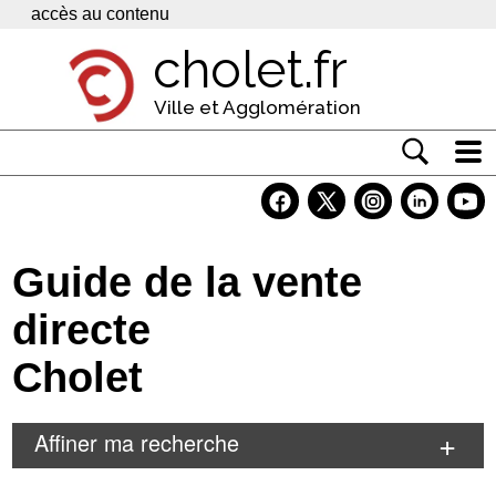
Panneau de gestion des cookies
accès au contenu
cholet.fr
Ville et Agglomération
Actualité
Vivre à Cholet
Guide de la vente
Economie
directe
Services
Cholet
Contacts
Affiner ma recherche