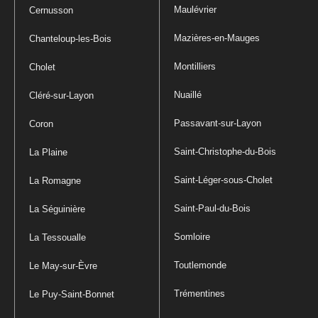
Maulévrier
Cernusson
Mazières-en-Mauges
Chanteloup-les-Bois
Montilliers
Cholet
Nuaillé
Cléré-sur-Layon
Passavant-sur-Layon
Coron
Saint-Christophe-du-Bois
La Plaine
Saint-Léger-sous-Cholet
La Romagne
Saint-Paul-du-Bois
La Séguinière
Somloire
La Tessoualle
Toutlemonde
Le May-sur-Èvre
Trémentines
Le Puy-Saint-Bonnet