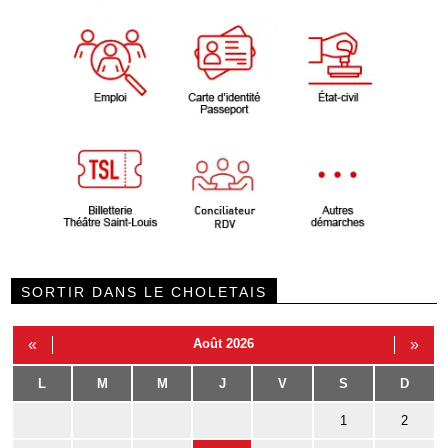
SORTIR DANS LE CHOLETAIS
«
Août 2026
»
L
M
M
J
V
S
D
1
2