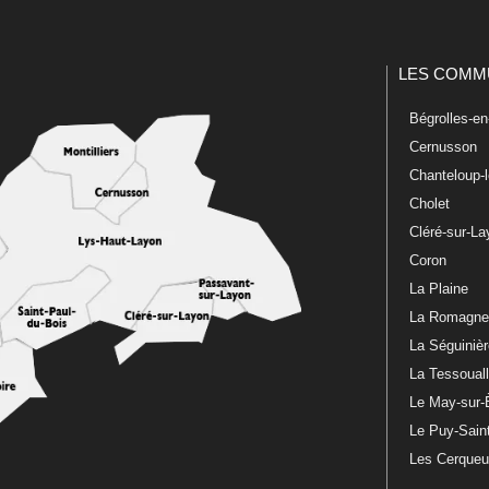
LES COMM
Bégrolles-e
Cernusson
Chanteloup-
Cholet
Cléré-sur-L
Coron
La Plaine
La Romagn
La Séguiniè
La Tessoual
Le May-sur-
Le Puy-Sain
Les Cerque