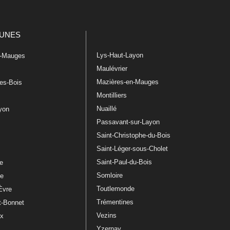
UNES
Lys-Haut-Layon
n-Mauges
Maulévrier
Mazières-en-Mauges
les-Bois
Montilliers
Nuaillé
ayon
Passavant-sur-Layon
Saint-Christophe-du-Bois
Saint-Léger-sous-Cholet
e
Saint-Paul-du-Bois
re
Somloire
le
Toutlemonde
Èvre
Trémentines
t-Bonnet
Vezins
ux
Yzernay