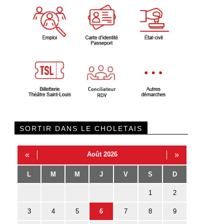
SORTIR DANS LE CHOLETAIS
«
Août 2026
»
L
M
M
J
V
S
D
1
2
3
4
5
6
7
8
9