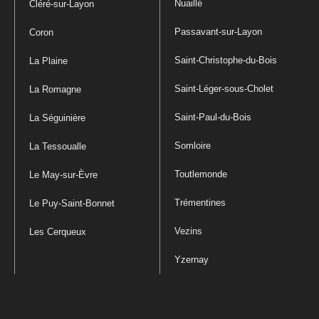
Nuaillé
Cléré-sur-Layon
Passavant-sur-Layon
Coron
Saint-Christophe-du-Bois
La Plaine
Saint-Léger-sous-Cholet
La Romagne
Saint-Paul-du-Bois
La Séguinière
Somloire
La Tessoualle
Toutlemonde
Le May-sur-Èvre
Trémentines
Le Puy-Saint-Bonnet
Vezins
Les Cerqueux
Yzernay