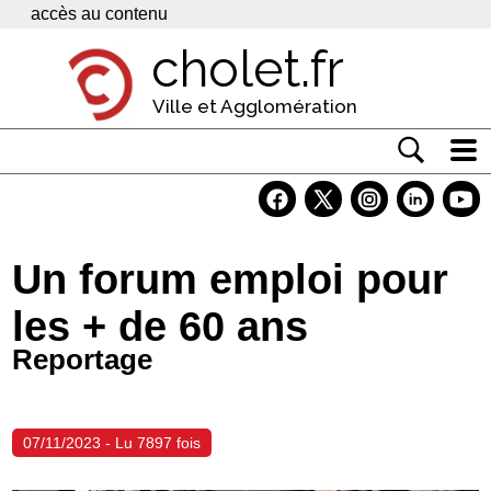
Panneau de gestion des cookies
accès au contenu
cholet.fr
Ville et Agglomération
Actualité
Vivre à Cholet
Un forum emploi pour
Economie
les + de 60 ans
Services
Reportage
Contacts
07/11/2023 - Lu 7897 fois