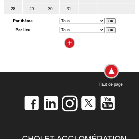
28
29
30
31
Par thème
Par lieu
+
Haut de page
CHOLET AGGLOMÉRATION