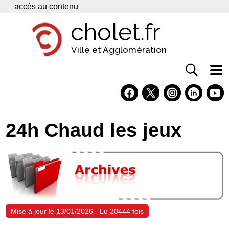
Panneau de gestion des cookies
accès au contenu
cholet.fr
Ville et Agglomération
Actualité
Vivre à Cholet
24h Chaud les jeux
Economie
Services
Contacts
Mise à jour le 13/01/2026 - Lu 20444 fois