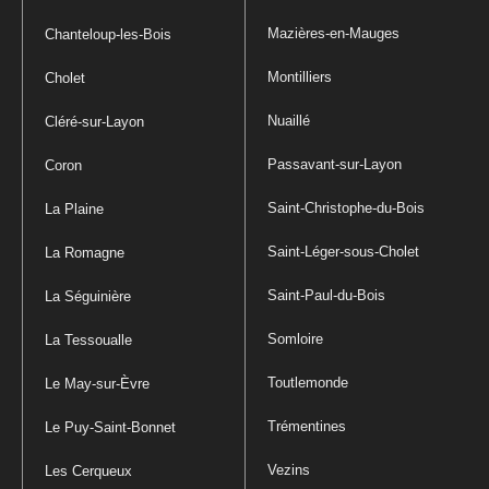
Mazières-en-Mauges
Chanteloup-les-Bois
Montilliers
Cholet
Nuaillé
Cléré-sur-Layon
Passavant-sur-Layon
Coron
Saint-Christophe-du-Bois
La Plaine
Saint-Léger-sous-Cholet
La Romagne
Saint-Paul-du-Bois
La Séguinière
Somloire
La Tessoualle
Toutlemonde
Le May-sur-Èvre
Trémentines
Le Puy-Saint-Bonnet
Vezins
Les Cerqueux