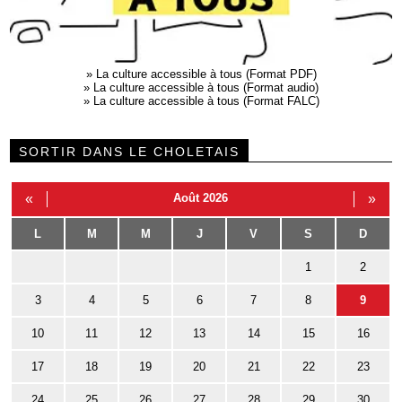
»
La culture accessible à tous (Format PDF)
»
La culture accessible à tous (Format audio)
»
La culture accessible à tous (Format FALC)
SORTIR DANS LE CHOLETAIS
«
Août 2026
»
L
M
M
J
V
S
D
1
2
3
4
5
6
7
8
9
10
11
12
13
14
15
16
17
18
19
20
21
22
23
24
25
26
27
28
29
30