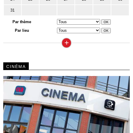
31
Par thème
Par lieu
+
CINÉMA