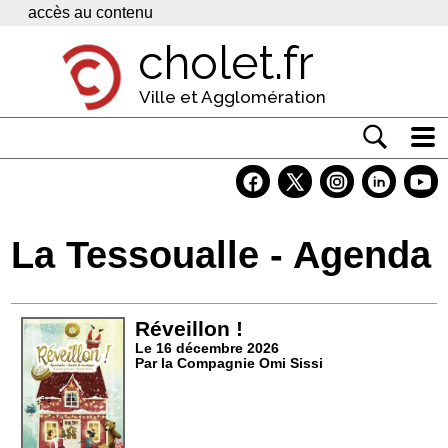
Panneau de gestion des cookies
accès au contenu
cholet.fr
Ville et Agglomération
Actualité
Vivre à Cholet
La Tessoualle - Agenda
Economie
Services
Réveillon !
Contacts
Le 16 décembre 2026
Par la Compagnie Omi Sissi