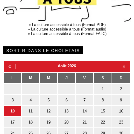
»
La culture accessible à tous (Format PDF)
»
La culture accessible à tous (Format audio)
»
La culture accessible à tous (Format FALC)
SORTIR DANS LE CHOLETAIS
«
Août 2026
»
L
M
M
J
V
S
D
1
2
3
4
5
6
7
8
9
10
11
12
13
14
15
16
17
18
19
20
21
22
23
24
25
26
27
28
29
30