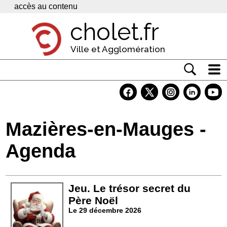
Panneau de gestion des cookies
accès au contenu
cholet.fr
Ville et Agglomération
Actualité
Vivre à Cholet
Mazières-en-Mauges -
Economie
Agenda
Services
Contacts
Jeu. Le trésor secret du
Père Noël
Le 29 décembre 2026