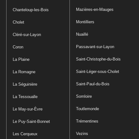
Mazières-en-Mauges
Chanteloup-les-Bois
Montilliers
Cholet
Nuaillé
Cléré-sur-Layon
Passavant-sur-Layon
Coron
Saint-Christophe-du-Bois
La Plaine
Saint-Léger-sous-Cholet
La Romagne
Saint-Paul-du-Bois
La Séguinière
Somloire
La Tessoualle
Toutlemonde
Le May-sur-Èvre
Trémentines
Le Puy-Saint-Bonnet
Vezins
Les Cerqueux