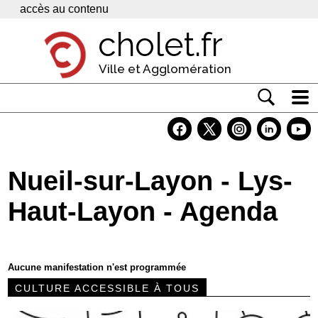
Panneau de gestion des cookies
accès au contenu
cholet.fr
Ville et Agglomération
Actualité
Vivre à Cholet
Nueil-sur-Layon - Lys-
Economie
Haut-Layon - Agenda
Services
Contacts
Aucune manifestation n'est programmée
CULTURE ACCESSIBLE À TOUS