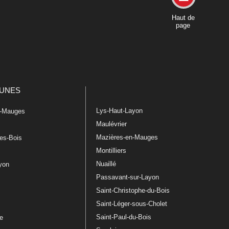
Haut de
page
UNES
Lys-Haut-Layon
n-Mauges
Maulévrier
Mazières-en-Mauges
les-Bois
Montilliers
Nuaillé
ayon
Passavant-sur-Layon
Saint-Christophe-du-Bois
Saint-Léger-sous-Cholet
e
Saint-Paul-du-Bois
re