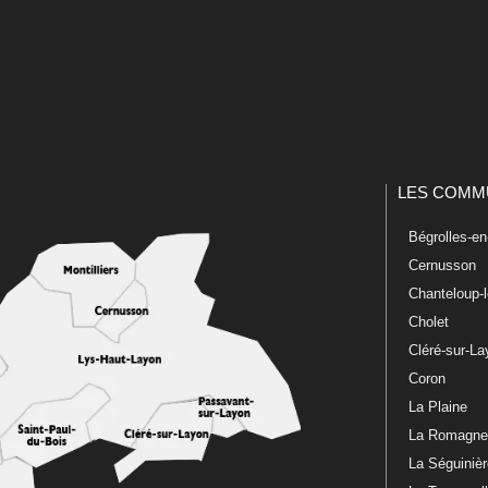
LES COMM
Bégrolles-e
Cernusson
Chanteloup-
Cholet
Cléré-sur-L
Coron
La Plaine
La Romagn
La Séguiniè