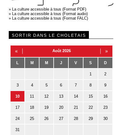
»
La culture accessible à tous (Format PDF)
»
La culture accessible à tous (Format audio)
»
La culture accessible à tous (Format FALC)
SORTIR DANS LE CHOLETAIS
«
Août 2026
»
L
M
M
J
V
S
D
1
2
3
4
5
6
7
8
9
10
11
12
13
14
15
16
17
18
19
20
21
22
23
24
25
26
27
28
29
30
31