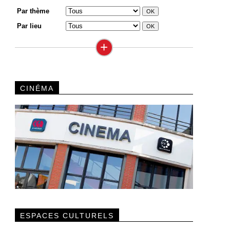
Par thème
Par lieu
+
CINÉMA
ESPACES CULTURELS