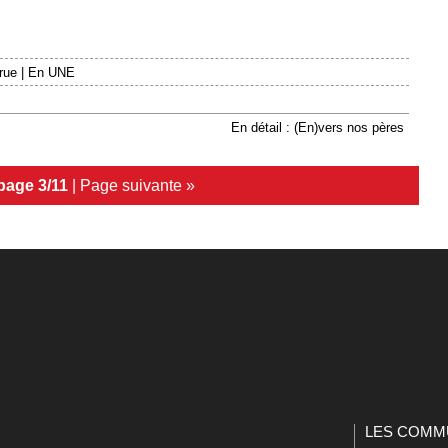
 rue
|
En UNE
En détail : (En)vers nos pères
page 3/11
|
Page suivante »
LES COMM