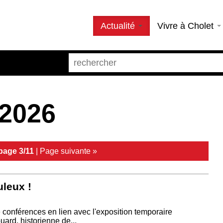
Actualité
Vivre à Cholet
 2026
page 3/11
|
Page suivante »
leux !
 conférences en lien avec l'exposition temporaire
ard, historienne de...