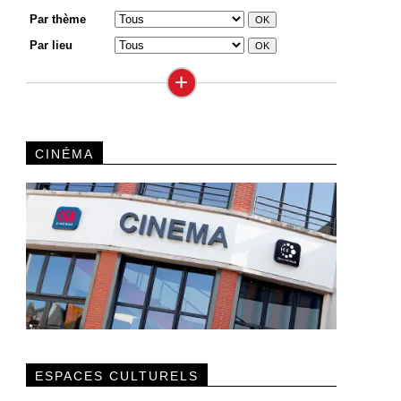
Par thème
Par lieu
+
CINÉMA
ESPACES CULTURELS