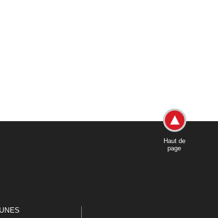
Haut de
page
UNES