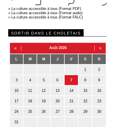
»
La culture accessible à tous (Format PDF)
»
La culture accessible à tous (Format audio)
»
La culture accessible à tous (Format FALC)
SORTIR DANS LE CHOLETAIS
«
Août 2026
»
L
M
M
J
V
S
D
1
2
3
4
5
6
7
8
9
10
11
12
13
14
15
16
17
18
19
20
21
22
23
24
25
26
27
28
29
30
31