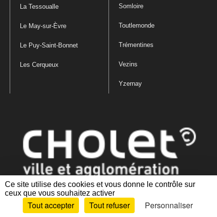
Somloire
La Tessoualle
Toutlemonde
Le May-sur-Èvre
Trémentines
Le Puy-Saint-Bonnet
Vezins
Les Cerqueux
Yzernay
Ce site utilise des cookies et vous donne le contrôle sur
ceux que vous souhaitez activer
Mentions légales
|
Politique de confidentialité
|
Politique de gestion
Tout accepter
Tout refuser
Personnaliser
des cookies
|
Plan du site
|
Accessibilité : partiellement conforme