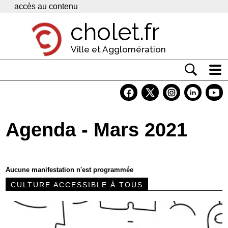
Panneau de gestion des cookies
accès au contenu
cholet.fr
Ville et Agglomération
Actualité
Vivre à Cholet
Agenda - Mars 2021
Economie
Services
Aucune manifestation n'est programmée
Contacts
CULTURE ACCESSIBLE À TOUS