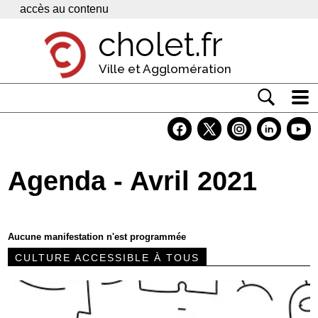
Panneau de gestion des cookies
accès au contenu
cholet.fr
Ville et Agglomération
Actualité
Vivre à Cholet
Agenda - Avril 2021
Economie
Services
Aucune manifestation n'est programmée
Contacts
CULTURE ACCESSIBLE À TOUS