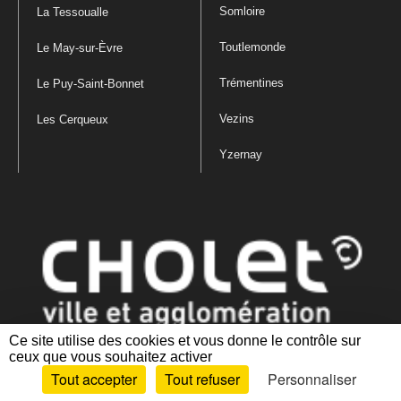
Somloire
La Tessoualle
Toutlemonde
Le May-sur-Èvre
Trémentines
Le Puy-Saint-Bonnet
Vezins
Les Cerqueux
Yzernay
Ce site utilise des cookies et vous donne le contrôle sur
ceux que vous souhaitez activer
Mentions légales
|
Politique de confidentialité
|
Politique de gestion
Tout accepter
Tout refuser
Personnaliser
des cookies
|
Plan du site
|
Accessibilité : partiellement conforme