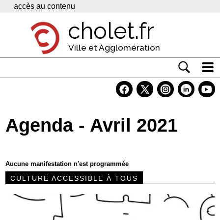
Panneau de gestion des cookies
accès au contenu
cholet.fr
Ville et Agglomération
Actualité
Vivre à Cholet
Agenda - Avril 2021
Economie
Services
Aucune manifestation n'est programmée
Contacts
CULTURE ACCESSIBLE À TOUS