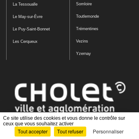
Somloire
La Tessoualle
Toutlemonde
Le May-sur-Èvre
Trémentines
Le Puy-Saint-Bonnet
Vezins
Les Cerqueux
Yzernay
Ce site utilise des cookies et vous donne le contrôle sur
ceux que vous souhaitez activer
Mentions légales
|
Politique de confidentialité
|
Politique de gestion
Tout accepter
Tout refuser
Personnaliser
des cookies
|
Plan du site
|
Accessibilité : partiellement conforme