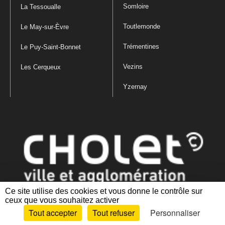
Somloire
La Tessoualle
Toutlemonde
Le May-sur-Èvre
Trémentines
Le Puy-Saint-Bonnet
Vezins
Les Cerqueux
Yzernay
Ce site utilise des cookies et vous donne le contrôle sur
ceux que vous souhaitez activer
Mentions légales
|
Politique de confidentialité
|
Politique de gestion
Tout accepter
Tout refuser
Personnaliser
des cookies
|
Plan du site
|
Accessibilité : partiellement conforme