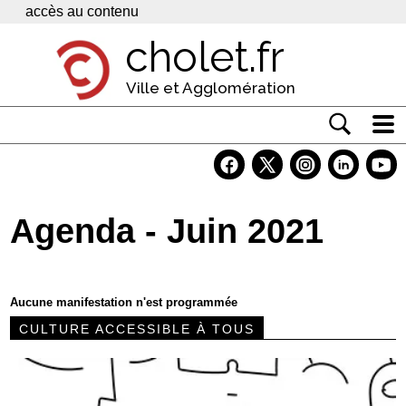
Panneau de gestion des cookies
accès au contenu
cholet.fr
Ville et Agglomération
Actualité
Vivre à Cholet
Agenda - Juin 2021
Economie
Services
Aucune manifestation n'est programmée
Contacts
CULTURE ACCESSIBLE À TOUS