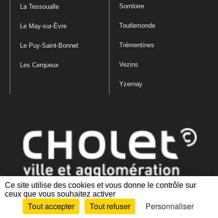
Somloire
La Tessoualle
Toutlemonde
Le May-sur-Èvre
Trémentines
Le Puy-Saint-Bonnet
Vezins
Les Cerqueux
Yzernay
Ce site utilise des cookies et vous donne le contrôle sur
ceux que vous souhaitez activer
Mentions légales
|
Politique de confidentialité
|
Politique de gestion
Tout accepter
Tout refuser
Personnaliser
des cookies
|
Plan du site
|
Accessibilité : partiellement conforme