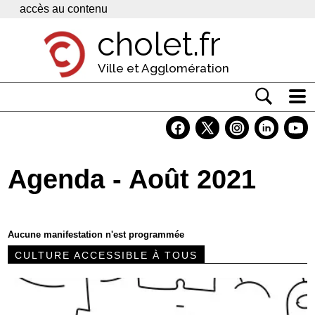
Panneau de gestion des cookies
accès au contenu
cholet.fr
Ville et Agglomération
Actualité
Vivre à Cholet
Agenda - Août 2021
Economie
Services
Aucune manifestation n'est programmée
Contacts
CULTURE ACCESSIBLE À TOUS