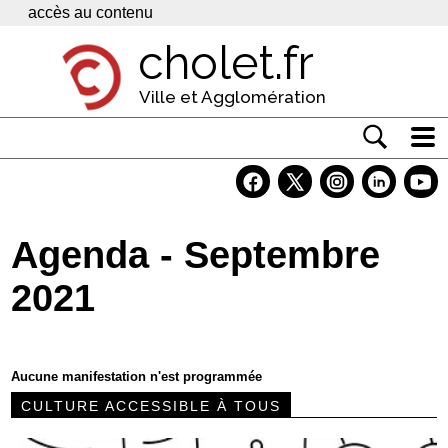
Panneau de gestion des cookies
accès au contenu
cholet.fr
Ville et Agglomération
Actualité
Vivre à Cholet
Agenda - Septembre
Economie
2021
Services
Contacts
Aucune manifestation n'est programmée
CULTURE ACCESSIBLE À TOUS