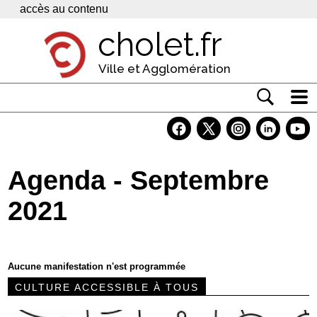
Panneau de gestion des cookies
accès au contenu
cholet.fr
Ville et Agglomération
Actualité
Vivre à Cholet
Agenda - Septembre
Economie
2021
Services
Contacts
Aucune manifestation n'est programmée
CULTURE ACCESSIBLE À TOUS