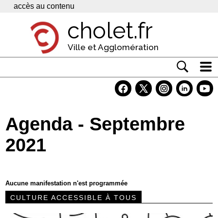
Panneau de gestion des cookies
accès au contenu
cholet.fr
Ville et Agglomération
Actualité
Vivre à Cholet
Agenda - Septembre
Economie
2021
Services
Contacts
Aucune manifestation n'est programmée
CULTURE ACCESSIBLE À TOUS