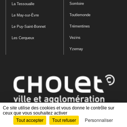
Somloire
La Tessoualle
Toutlemonde
Le May-sur-Èvre
Trémentines
Le Puy-Saint-Bonnet
Vezins
Les Cerqueux
Yzernay
Ce site utilise des cookies et vous donne le contrôle sur
ceux que vous souhaitez activer
Mentions légales
|
Politique de confidentialité
|
Politique de gestion
Tout accepter
Tout refuser
Personnaliser
des cookies
|
Plan du site
|
Accessibilité : partiellement conforme