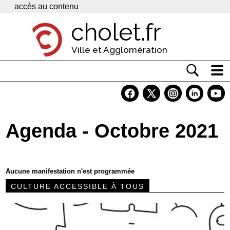
Panneau de gestion des cookies
accès au contenu
cholet.fr
Ville et Agglomération
Actualité
Vivre à Cholet
Agenda - Octobre 2021
Economie
Services
Aucune manifestation n'est programmée
Contacts
CULTURE ACCESSIBLE À TOUS