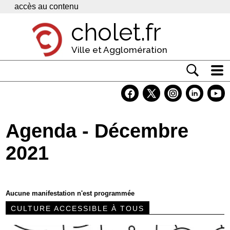
Panneau de gestion des cookies
accès au contenu
cholet.fr
Ville et Agglomération
Actualité
Vivre à Cholet
Agenda - Décembre
Economie
2021
Services
Contacts
Aucune manifestation n'est programmée
CULTURE ACCESSIBLE À TOUS