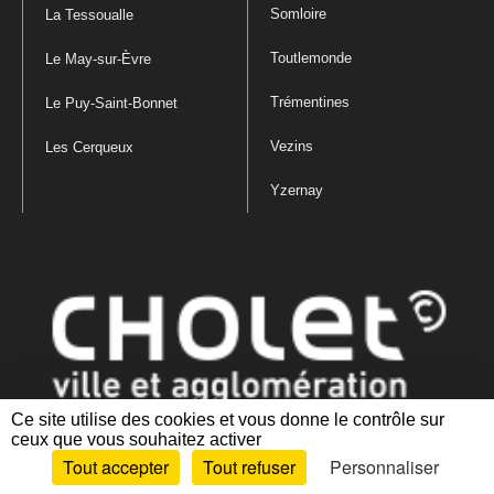
Somloire
La Tessoualle
Toutlemonde
Le May-sur-Èvre
Trémentines
Le Puy-Saint-Bonnet
Vezins
Les Cerqueux
Yzernay
Ce site utilise des cookies et vous donne le contrôle sur
ceux que vous souhaitez activer
Mentions légales
|
Politique de confidentialité
|
Politique de gestion
Tout accepter
Tout refuser
Personnaliser
des cookies
|
Plan du site
|
Accessibilité : partiellement conforme