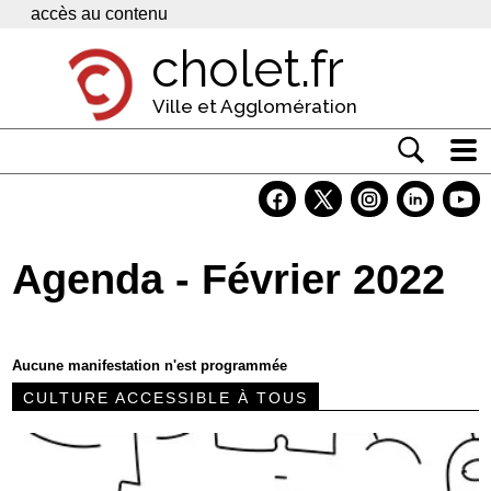
Panneau de gestion des cookies
accès au contenu
cholet.fr
Ville et Agglomération
Actualité
Vivre à Cholet
Agenda - Février 2022
Economie
Services
Aucune manifestation n'est programmée
Contacts
CULTURE ACCESSIBLE À TOUS