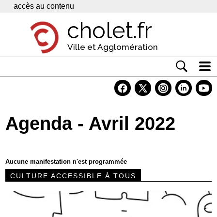
Panneau de gestion des cookies
accès au contenu
cholet.fr
Ville et Agglomération
Actualité
Vivre à Cholet
Agenda - Avril 2022
Economie
Services
Aucune manifestation n'est programmée
Contacts
CULTURE ACCESSIBLE À TOUS