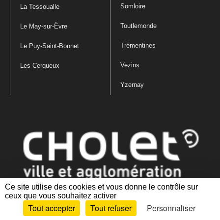
Somloire
La Tessoualle
Toutlemonde
Le May-sur-Èvre
Trémentines
Le Puy-Saint-Bonnet
Vezins
Les Cerqueux
Yzernay
Ce site utilise des cookies et vous donne le contrôle sur
ceux que vous souhaitez activer
Mentions légales
|
Politique de confidentialité
|
Politique de gestion
Tout accepter
Tout refuser
Personnaliser
des cookies
|
Plan du site
|
Accessibilité : partiellement conforme