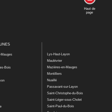
Haut de
page
UNES
Lys-Haut-Layon
n-Mauges
Maulévrier
Mazières-en-Mauges
les-Bois
Montilliers
Nuaillé
ayon
Passavant-sur-Layon
Saint-Christophe-du-Bois
Saint-Léger-sous-Cholet
e
Saint-Paul-du-Bois
re