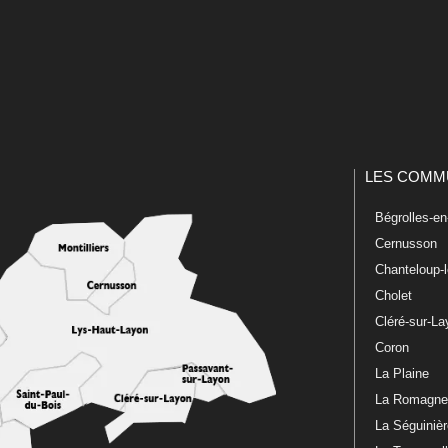
LES COMM
Bégrolles-e
Cernusson
Chanteloup-
Cholet
Cléré-sur-L
Coron
La Plaine
La Romagn
La Séguiniè