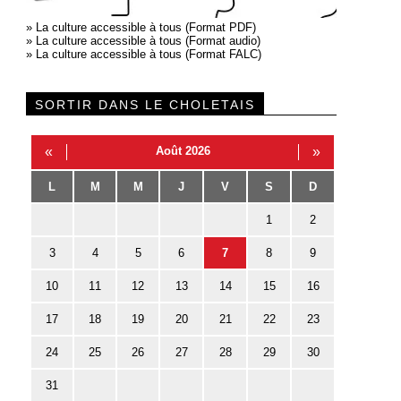
»
La culture accessible à tous (Format PDF)
»
La culture accessible à tous (Format audio)
»
La culture accessible à tous (Format FALC)
SORTIR DANS LE CHOLETAIS
«
Août 2026
»
L
M
M
J
V
S
D
1
2
3
4
5
6
7
8
9
10
11
12
13
14
15
16
17
18
19
20
21
22
23
24
25
26
27
28
29
30
31