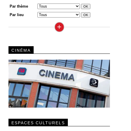
Par thème
Par lieu
+
CINÉMA
ESPACES CULTURELS