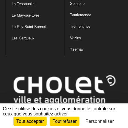
Somloire
La Tessoualle
Toutlemonde
Le May-sur-Èvre
Trémentines
Le Puy-Saint-Bonnet
Vezins
Les Cerqueux
Yzernay
Ce site utilise des cookies et vous donne le contrôle sur
ceux que vous souhaitez activer
Mentions légales
|
Politique de confidentialité
|
Politique de gestion
Tout accepter
Tout refuser
Personnaliser
des cookies
|
Plan du site
|
Accessibilité : partiellement conforme