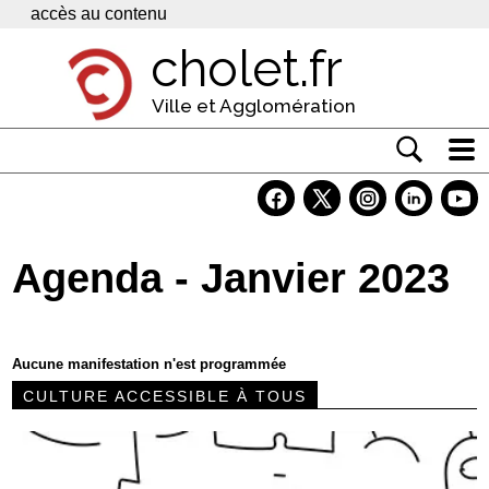
Panneau de gestion des cookies
accès au contenu
cholet.fr
Ville et Agglomération
Actualité
Vivre à Cholet
Agenda - Janvier 2023
Economie
Services
Aucune manifestation n'est programmée
Contacts
CULTURE ACCESSIBLE À TOUS