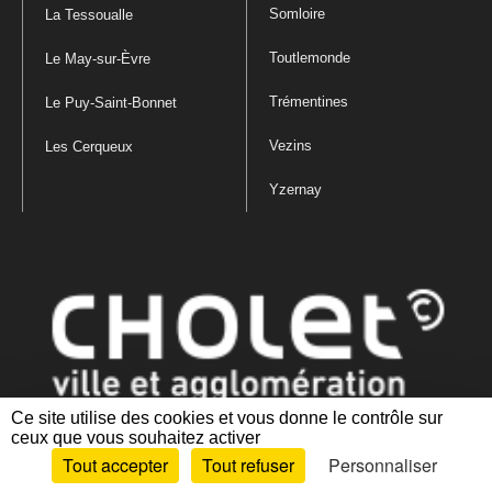
Somloire
La Tessoualle
Toutlemonde
Le May-sur-Èvre
Trémentines
Le Puy-Saint-Bonnet
Vezins
Les Cerqueux
Yzernay
Ce site utilise des cookies et vous donne le contrôle sur
ceux que vous souhaitez activer
Mentions légales
|
Politique de confidentialité
|
Politique de gestion
Tout accepter
Tout refuser
Personnaliser
des cookies
|
Plan du site
|
Accessibilité : partiellement conforme