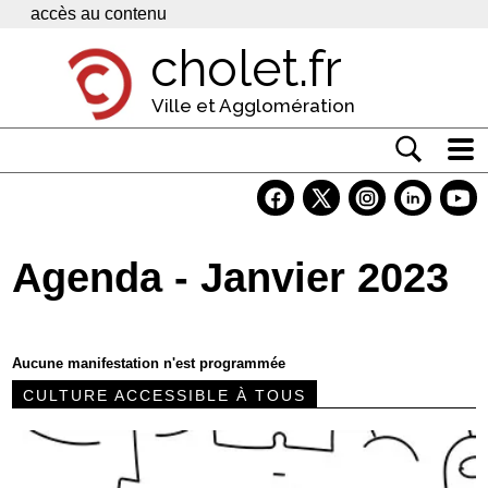
Panneau de gestion des cookies
accès au contenu
cholet.fr
Ville et Agglomération
Actualité
Vivre à Cholet
Agenda - Janvier 2023
Economie
Services
Aucune manifestation n'est programmée
Contacts
CULTURE ACCESSIBLE À TOUS