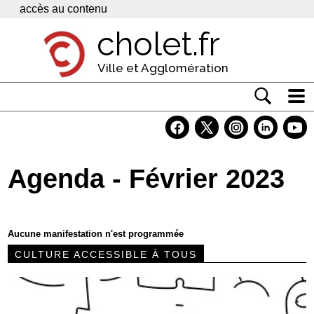
Panneau de gestion des cookies
accès au contenu
cholet.fr
Ville et Agglomération
Actualité
Vivre à Cholet
Agenda - Février 2023
Economie
Services
Aucune manifestation n'est programmée
Contacts
CULTURE ACCESSIBLE À TOUS