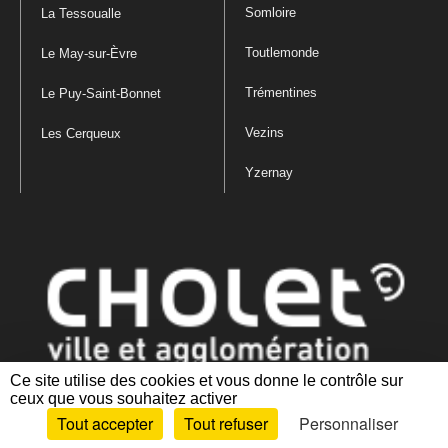
Somloire
La Tessoualle
Toutlemonde
Le May-sur-Èvre
Trémentines
Le Puy-Saint-Bonnet
Vezins
Les Cerqueux
Yzernay
Ce site utilise des cookies et vous donne le contrôle sur
ceux que vous souhaitez activer
Mentions légales
|
Politique de confidentialité
|
Politique de gestion
Tout accepter
Tout refuser
Personnaliser
des cookies
|
Plan du site
|
Accessibilité : partiellement conforme