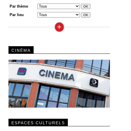
Par thème
Par lieu
+
CINÉMA
ESPACES CULTURELS