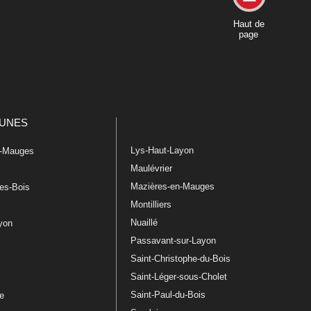
Haut de
page
UNES
Lys-Haut-Layon
n-Mauges
Maulévrier
Mazières-en-Mauges
les-Bois
Montilliers
Nuaillé
ayon
Passavant-sur-Layon
Saint-Christophe-du-Bois
Saint-Léger-sous-Cholet
e
Saint-Paul-du-Bois
re