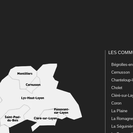
LES COMM
Bégrolles-e
Cernusson
Chanteloup-
Cholet
Cléré-sur-L
Coron
La Plaine
La Romagn
La Séguiniè