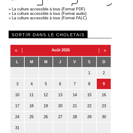
»
La culture accessible à tous (Format PDF)
»
La culture accessible à tous (Format audio)
»
La culture accessible à tous (Format FALC)
SORTIR DANS LE CHOLETAIS
«
Août 2026
»
L
M
M
J
V
S
D
1
2
3
4
5
6
7
8
9
10
11
12
13
14
15
16
17
18
19
20
21
22
23
24
25
26
27
28
29
30
31