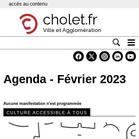
Panneau de gestion des cookies
accès au contenu
cholet.fr
Ville et Agglomération
Actualité
Vivre à Cholet
Agenda - Février 2023
Economie
Services
Aucune manifestation n'est programmée
Contacts
CULTURE ACCESSIBLE À TOUS