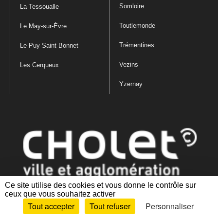
Somloire
La Tessoualle
Toutlemonde
Le May-sur-Èvre
Trémentines
Le Puy-Saint-Bonnet
Vezins
Les Cerqueux
Yzernay
Ce site utilise des cookies et vous donne le contrôle sur
ceux que vous souhaitez activer
Mentions légales
|
Politique de confidentialité
|
Politique de gestion
Tout accepter
Tout refuser
Personnaliser
des cookies
|
Plan du site
|
Accessibilité : partiellement conforme