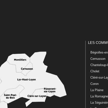
LES COMM
Bégrolles-e
Cernusson
Chanteloup-
Cholet
Cléré-sur-L
Coron
La Plaine
La Romagn
La Séguiniè