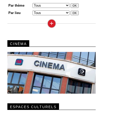
Par thème
Par lieu
+
CINÉMA
ESPACES CULTURELS