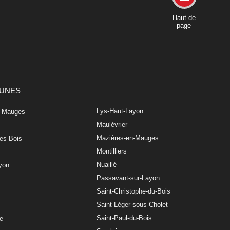
Haut de
page
UNES
Lys-Haut-Layon
n-Mauges
Maulévrier
Mazières-en-Mauges
les-Bois
Montilliers
Nuaillé
ayon
Passavant-sur-Layon
Saint-Christophe-du-Bois
Saint-Léger-sous-Cholet
e
Saint-Paul-du-Bois
re