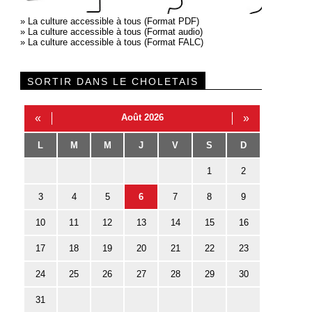
»
La culture accessible à tous (Format PDF)
»
La culture accessible à tous (Format audio)
»
La culture accessible à tous (Format FALC)
SORTIR DANS LE CHOLETAIS
«
Août 2026
»
L
M
M
J
V
S
D
1
2
3
4
5
6
7
8
9
10
11
12
13
14
15
16
17
18
19
20
21
22
23
24
25
26
27
28
29
30
31