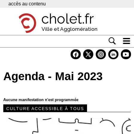
Panneau de gestion des cookies
accès au contenu
cholet.fr
Ville et Agglomération
Actualité
Vivre à Cholet
Agenda - Mai 2023
Economie
Services
Aucune manifestation n'est programmée
Contacts
CULTURE ACCESSIBLE À TOUS