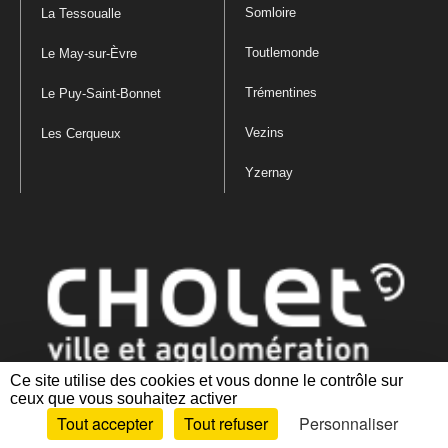
Somloire
La Tessoualle
Toutlemonde
Le May-sur-Èvre
Trémentines
Le Puy-Saint-Bonnet
Vezins
Les Cerqueux
Yzernay
Ce site utilise des cookies et vous donne le contrôle sur
ceux que vous souhaitez activer
Mentions légales
|
Politique de confidentialité
|
Politique de gestion
Tout accepter
Tout refuser
Personnaliser
des cookies
|
Plan du site
|
Accessibilité : partiellement conforme