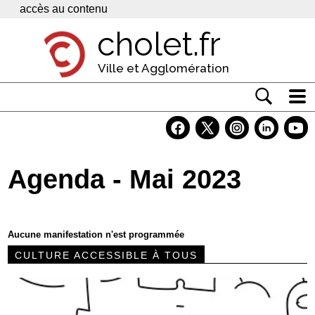
Panneau de gestion des cookies
accès au contenu
cholet.fr
Ville et Agglomération
Actualité
Vivre à Cholet
Agenda - Mai 2023
Economie
Services
Aucune manifestation n'est programmée
Contacts
CULTURE ACCESSIBLE À TOUS