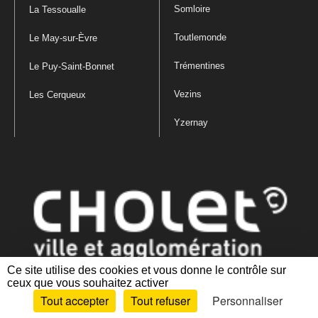
Somloire
La Tessoualle
Toutlemonde
Le May-sur-Èvre
Trémentines
Le Puy-Saint-Bonnet
Vezins
Les Cerqueux
Yzernay
Ce site utilise des cookies et vous donne le contrôle sur
ceux que vous souhaitez activer
Mentions légales
|
Politique de confidentialité
|
Politique de gestion
Tout accepter
Tout refuser
Personnaliser
des cookies
|
Plan du site
|
Accessibilité : partiellement conforme