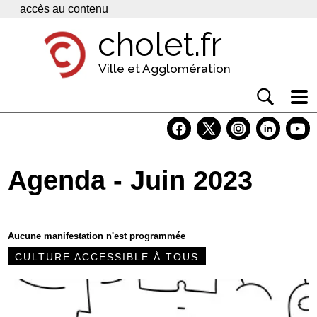
Panneau de gestion des cookies
accès au contenu
cholet.fr
Ville et Agglomération
Actualité
Vivre à Cholet
Agenda - Juin 2023
Economie
Services
Aucune manifestation n'est programmée
Contacts
CULTURE ACCESSIBLE À TOUS