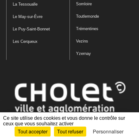
Somloire
La Tessoualle
Toutlemonde
Le May-sur-Èvre
Trémentines
Le Puy-Saint-Bonnet
Vezins
Les Cerqueux
Yzernay
Ce site utilise des cookies et vous donne le contrôle sur
ceux que vous souhaitez activer
Mentions légales
|
Politique de confidentialité
|
Politique de gestion
Tout accepter
Tout refuser
Personnaliser
des cookies
|
Plan du site
|
Accessibilité : partiellement conforme