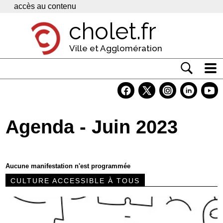
Panneau de gestion des cookies
accès au contenu
cholet.fr
Ville et Agglomération
Actualité
Vivre à Cholet
Agenda - Juin 2023
Economie
Services
Aucune manifestation n'est programmée
Contacts
CULTURE ACCESSIBLE À TOUS