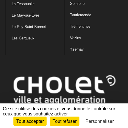
Somloire
La Tessoualle
Toutlemonde
Le May-sur-Èvre
Trémentines
Le Puy-Saint-Bonnet
Vezins
Les Cerqueux
Yzernay
Ce site utilise des cookies et vous donne le contrôle sur
ceux que vous souhaitez activer
Mentions légales
|
Politique de confidentialité
|
Politique de gestion
Tout accepter
Tout refuser
Personnaliser
des cookies
|
Plan du site
|
Accessibilité : partiellement conforme