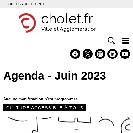
Panneau de gestion des cookies
accès au contenu
cholet.fr
Ville et Agglomération
Actualité
Vivre à Cholet
Agenda - Juin 2023
Economie
Services
Aucune manifestation n'est programmée
Contacts
CULTURE ACCESSIBLE À TOUS