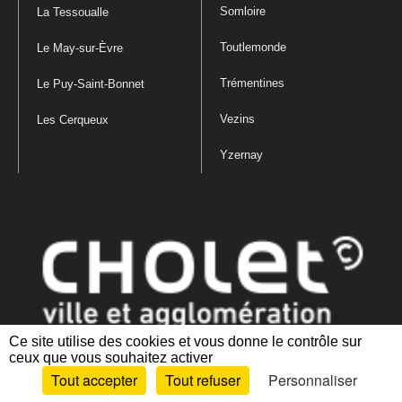
Somloire
La Tessoualle
Toutlemonde
Le May-sur-Èvre
Trémentines
Le Puy-Saint-Bonnet
Vezins
Les Cerqueux
Yzernay
Ce site utilise des cookies et vous donne le contrôle sur
ceux que vous souhaitez activer
Mentions légales
|
Politique de confidentialité
|
Politique de gestion
Tout accepter
Tout refuser
Personnaliser
des cookies
|
Plan du site
|
Accessibilité : partiellement conforme