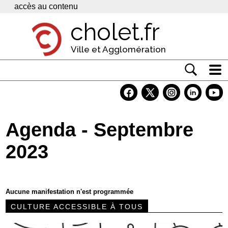
Panneau de gestion des cookies
accès au contenu
cholet.fr
Ville et Agglomération
Actualité
Vivre à Cholet
Agenda - Septembre
Economie
2023
Services
Contacts
Aucune manifestation n'est programmée
CULTURE ACCESSIBLE À TOUS