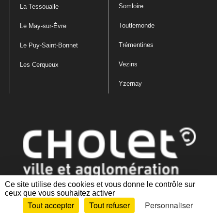
Somloire
La Tessoualle
Toutlemonde
Le May-sur-Èvre
Trémentines
Le Puy-Saint-Bonnet
Vezins
Les Cerqueux
Yzernay
Ce site utilise des cookies et vous donne le contrôle sur
ceux que vous souhaitez activer
Mentions légales
|
Politique de confidentialité
|
Politique de gestion
Tout accepter
Tout refuser
Personnaliser
des cookies
|
Plan du site
|
Accessibilité : partiellement conforme