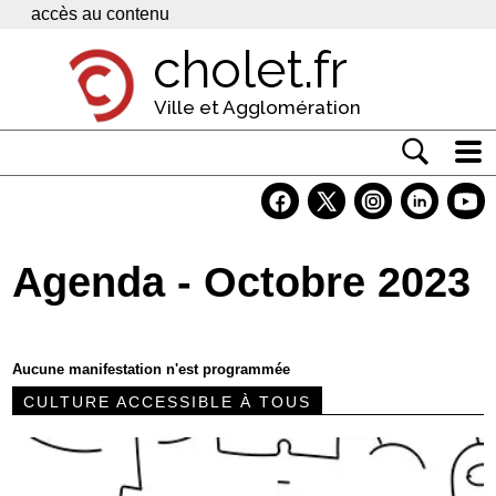
Panneau de gestion des cookies
accès au contenu
cholet.fr
Ville et Agglomération
Actualité
Vivre à Cholet
Agenda - Octobre 2023
Economie
Services
Aucune manifestation n'est programmée
Contacts
CULTURE ACCESSIBLE À TOUS