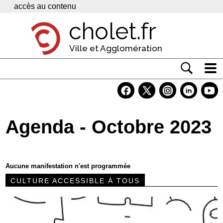
Panneau de gestion des cookies
accès au contenu
cholet.fr
Ville et Agglomération
Actualité
Vivre à Cholet
Agenda - Octobre 2023
Economie
Services
Aucune manifestation n'est programmée
Contacts
CULTURE ACCESSIBLE À TOUS