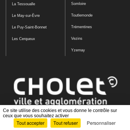
Somloire
La Tessoualle
Toutlemonde
Le May-sur-Èvre
Trémentines
Le Puy-Saint-Bonnet
Vezins
Les Cerqueux
Yzernay
Ce site utilise des cookies et vous donne le contrôle sur
ceux que vous souhaitez activer
Mentions légales
|
Politique de confidentialité
|
Politique de gestion
Tout accepter
Tout refuser
Personnaliser
des cookies
|
Plan du site
|
Accessibilité : partiellement conforme