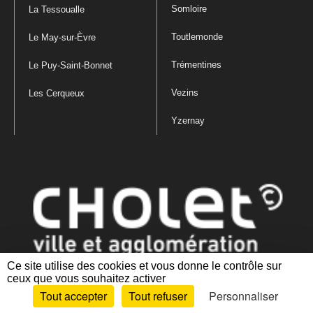
Somloire
La Tessoualle
Toutlemonde
Le May-sur-Èvre
Trémentines
Le Puy-Saint-Bonnet
Vezins
Les Cerqueux
Yzernay
Ce site utilise des cookies et vous donne le contrôle sur
ceux que vous souhaitez activer
Mentions légales
|
Politique de confidentialité
|
Politique de gestion
Tout accepter
Tout refuser
Personnaliser
des cookies
|
Plan du site
|
Accessibilité : partiellement conforme