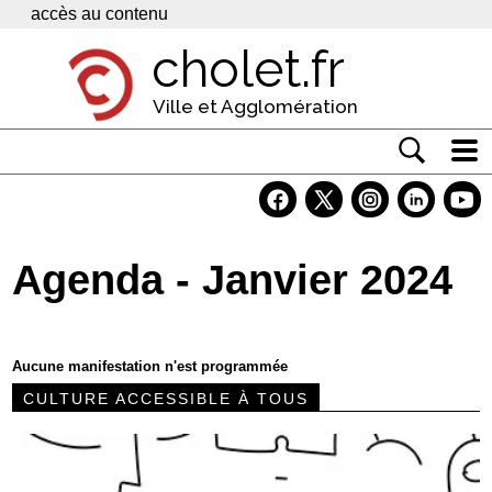
Panneau de gestion des cookies
accès au contenu
cholet.fr
Ville et Agglomération
Actualité
Vivre à Cholet
Agenda - Janvier 2024
Economie
Services
Aucune manifestation n'est programmée
Contacts
CULTURE ACCESSIBLE À TOUS