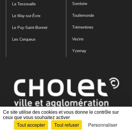
Somloire
La Tessoualle
Toutlemonde
Le May-sur-Èvre
Trémentines
Le Puy-Saint-Bonnet
Vezins
Les Cerqueux
Yzernay
Ce site utilise des cookies et vous donne le contrôle sur
ceux que vous souhaitez activer
Mentions légales
|
Politique de confidentialité
|
Politique de gestion
Tout accepter
Tout refuser
Personnaliser
des cookies
|
Plan du site
|
Accessibilité : partiellement conforme