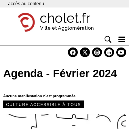
Panneau de gestion des cookies
accès au contenu
cholet.fr
Ville et Agglomération
Actualité
Vivre à Cholet
Agenda - Février 2024
Economie
Services
Aucune manifestation n'est programmée
Contacts
CULTURE ACCESSIBLE À TOUS