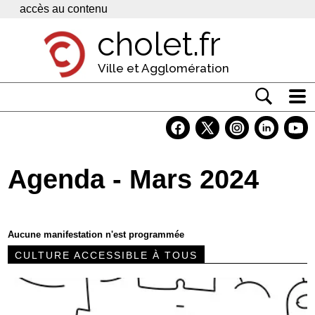
Panneau de gestion des cookies
accès au contenu
cholet.fr
Ville et Agglomération
Actualité
Vivre à Cholet
Agenda - Mars 2024
Economie
Services
Aucune manifestation n'est programmée
Contacts
CULTURE ACCESSIBLE À TOUS