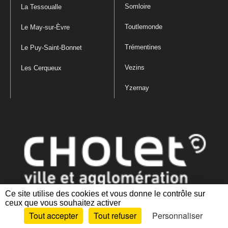
Somloire
La Tessoualle
Toutlemonde
Le May-sur-Èvre
Trémentines
Le Puy-Saint-Bonnet
Vezins
Les Cerqueux
Yzernay
Ce site utilise des cookies et vous donne le contrôle sur
ceux que vous souhaitez activer
Mentions légales
|
Politique de confidentialité
|
Politique de gestion
Tout accepter
Tout refuser
Personnaliser
des cookies
|
Plan du site
|
Accessibilité : partiellement conforme