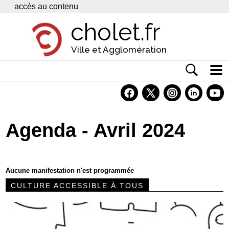
Panneau de gestion des cookies
accès au contenu
cholet.fr
Ville et Agglomération
Actualité
Vivre à Cholet
Agenda - Avril 2024
Economie
Services
Aucune manifestation n'est programmée
Contacts
CULTURE ACCESSIBLE À TOUS