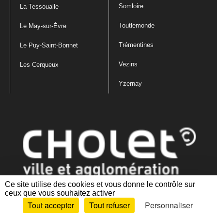
Somloire
La Tessoualle
Toutlemonde
Le May-sur-Èvre
Trémentines
Le Puy-Saint-Bonnet
Vezins
Les Cerqueux
Yzernay
Ce site utilise des cookies et vous donne le contrôle sur
ceux que vous souhaitez activer
Mentions légales
|
Politique de confidentialité
|
Politique de gestion
Tout accepter
Tout refuser
Personnaliser
des cookies
|
Plan du site
|
Accessibilité : partiellement conforme