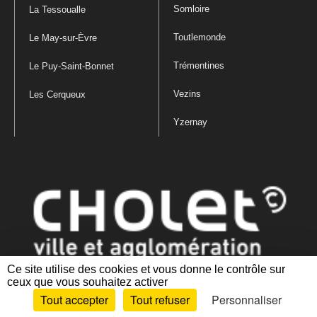
Somloire
La Tessoualle
Toutlemonde
Le May-sur-Èvre
Trémentines
Le Puy-Saint-Bonnet
Vezins
Les Cerqueux
Yzernay
Ce site utilise des cookies et vous donne le contrôle sur
ceux que vous souhaitez activer
Mentions légales
|
Politique de confidentialité
|
Politique de gestion
Tout accepter
Tout refuser
Personnaliser
des cookies
|
Plan du site
|
Accessibilité : partiellement conforme