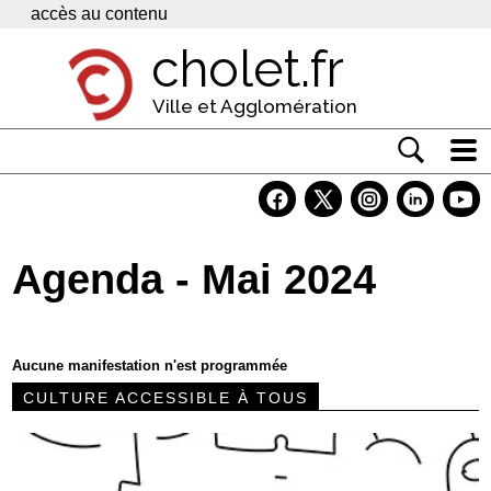
Panneau de gestion des cookies
accès au contenu
cholet.fr
Ville et Agglomération
Actualité
Vivre à Cholet
Agenda - Mai 2024
Economie
Services
Aucune manifestation n'est programmée
Contacts
CULTURE ACCESSIBLE À TOUS