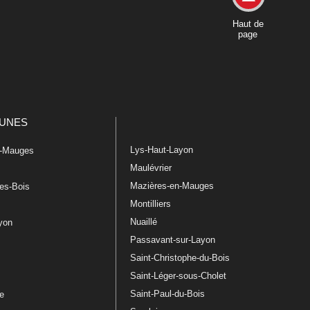
Haut de
page
UNES
Lys-Haut-Layon
n-Mauges
Maulévrier
Mazières-en-Mauges
les-Bois
Montilliers
Nuaillé
ayon
Passavant-sur-Layon
Saint-Christophe-du-Bois
Saint-Léger-sous-Cholet
e
Saint-Paul-du-Bois
re