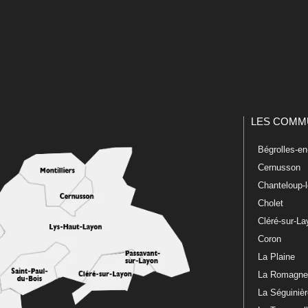
LES COMM
Bégrolles-e
Cernusson
Chanteloup-
Cholet
Cléré-sur-L
Coron
La Plaine
La Romagn
La Séguiniè