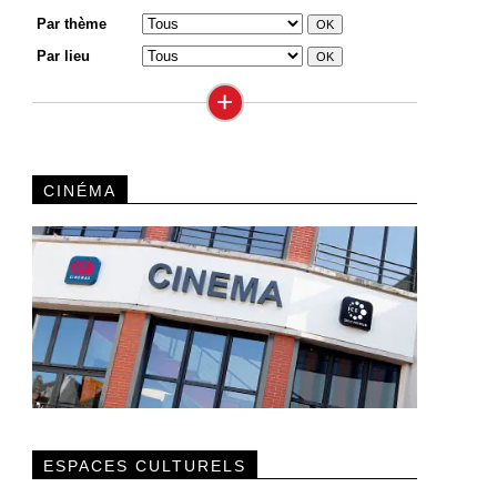
Par thème
Par lieu
+
CINÉMA
ESPACES CULTURELS