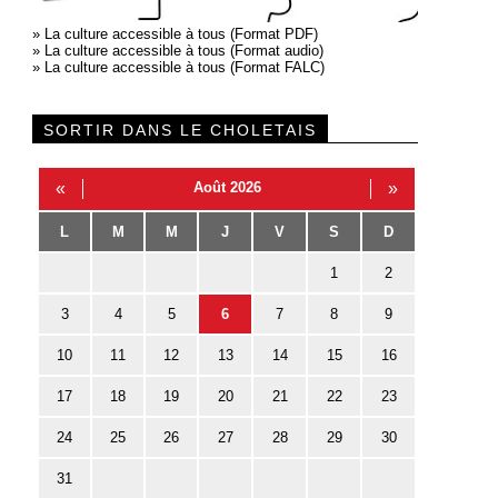
»
La culture accessible à tous (Format PDF)
»
La culture accessible à tous (Format audio)
»
La culture accessible à tous (Format FALC)
SORTIR DANS LE CHOLETAIS
«
Août 2026
»
L
M
M
J
V
S
D
1
2
3
4
5
6
7
8
9
10
11
12
13
14
15
16
17
18
19
20
21
22
23
24
25
26
27
28
29
30
31