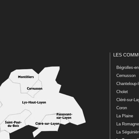
LES COMM
Bégrolles-e
Cernusson
Chanteloup-
Cholet
Cléré-sur-L
Coron
La Plaine
La Romagn
La Séguiniè