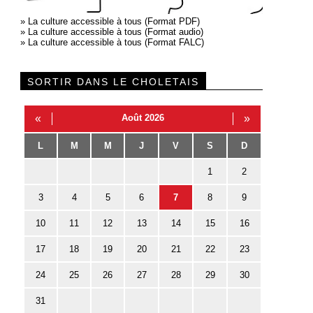
»
La culture accessible à tous (Format PDF)
»
La culture accessible à tous (Format audio)
»
La culture accessible à tous (Format FALC)
SORTIR DANS LE CHOLETAIS
«
Août 2026
»
L
M
M
J
V
S
D
1
2
3
4
5
6
7
8
9
10
11
12
13
14
15
16
17
18
19
20
21
22
23
24
25
26
27
28
29
30
31