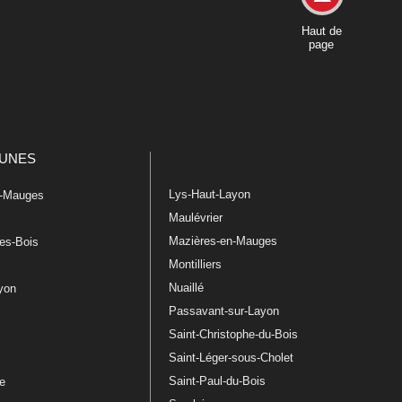
Haut de
page
UNES
Lys-Haut-Layon
n-Mauges
Maulévrier
Mazières-en-Mauges
les-Bois
Montilliers
Nuaillé
ayon
Passavant-sur-Layon
Saint-Christophe-du-Bois
Saint-Léger-sous-Cholet
e
Saint-Paul-du-Bois
re