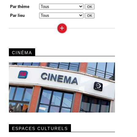
Par thème
Par lieu
+
CINÉMA
ESPACES CULTURELS