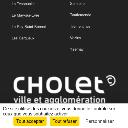
Somloire
La Tessoualle
Toutlemonde
Le May-sur-Èvre
Trémentines
Le Puy-Saint-Bonnet
Vezins
Les Cerqueux
Yzernay
Ce site utilise des cookies et vous donne le contrôle sur
ceux que vous souhaitez activer
Mentions légales
|
Politique de confidentialité
|
Politique de gestion
Tout accepter
Tout refuser
Personnaliser
des cookies
|
Plan du site
|
Accessibilité : partiellement conforme