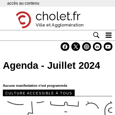
Panneau de gestion des cookies
accès au contenu
cholet.fr
Ville et Agglomération
Actualité
Vivre à Cholet
Agenda - Juillet 2024
Economie
Services
Aucune manifestation n'est programmée
Contacts
CULTURE ACCESSIBLE À TOUS