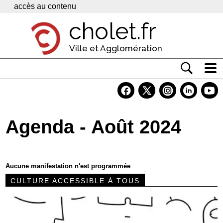
Panneau de gestion des cookies
accès au contenu
cholet.fr
Ville et Agglomération
Actualité
Vivre à Cholet
Agenda - Août 2024
Economie
Services
Aucune manifestation n'est programmée
Contacts
CULTURE ACCESSIBLE À TOUS