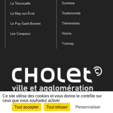
Somloire
La Tessoualle
Toutlemonde
Le May-sur-Èvre
Trémentines
Le Puy-Saint-Bonnet
Vezins
Les Cerqueux
Yzernay
Ce site utilise des cookies et vous donne le contrôle sur
ceux que vous souhaitez activer
Mentions légales
|
Politique de confidentialité
|
Politique de gestion
Tout accepter
Tout refuser
Personnaliser
des cookies
|
Plan du site
|
Accessibilité : partiellement conforme